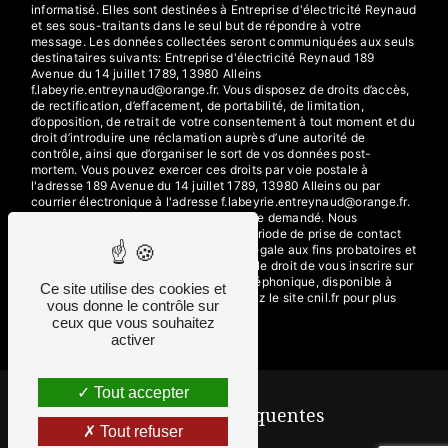
informatisé. Elles sont destinées à Entreprise d'électricité Reynaud
et ses sous-traitants dans le seul but de répondre à votre
message. Les données collectées seront communiquées aux seuls
destinataires suivants: Entreprise d'électricité Reynaud 189
Avenue du 14 juillet 1789, 13980 Alleins
f.labeyrie.entreynaud@orange.fr. Vous disposez de droits d’accès,
de rectification, d’effacement, de portabilité, de limitation,
d’opposition, de retrait de votre consentement à tout moment et du
droit d’introduire une réclamation auprès d’une autorité de
contrôle, ainsi que d’organiser le sort de vos données post-
mortem. Vous pouvez exercer ces droits par voie postale à
l'adresse 189 Avenue du 14 juillet 1789, 13980 Alleins ou par
courrier électronique à l'adresse f.labeyrie.entreynaud@orange.fr.
Un justificatif d'identité pourra vous être demandé. Nous
conservons vos données pendant la période de prise de contact
puis pendant la durée de prescription légale aux fins probatoires et
de gestion des contentieux. Vous avez le droit de vous inscrire sur
la liste d'opposition au démarchage téléphonique, disponible à
Ce site utilise des cookies et
cette adresse:
Bloctel.gouv.fr
. Consultez le site cnil.fr pour plus
vous donne le contrôle sur
d’informations sur vos droits.
ceux que vous souhaitez
activer
Tout accepter
Recherches fréquentes
Tout refuser