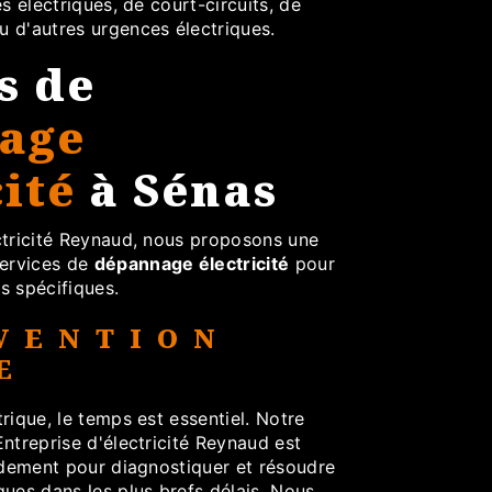
s électriques, de court-circuits, de
 d'autres urgences électriques.
s de
age
cité
à Sénas
ctricité Reynaud, nous proposons une
ervices de
dépannage électricité
pour
s spécifiques.
VENTION
E
rique, le temps est essentiel. Notre
ntreprise d'électricité Reynaud est
pidement pour diagnostiquer et résoudre
ues dans les plus brefs délais. Nous