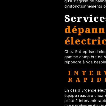
qu'il s'agisse de panne
dysfonctionnements ou
Service
dépann
électri
Chez Entreprise d'éle
gamme complète de s
répondre à vos besoin
INTER
RAPID
En cas d'urgence élect
équipe réactive chez E
prête à intervenir ra
vos problèmes électriq